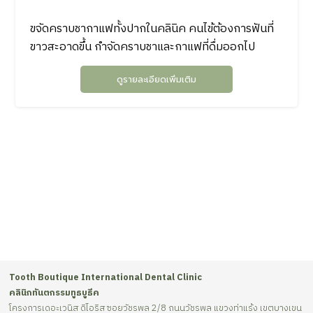
ขจัดคราบชากาแฟทั้งปากในคลินิค คนไข้ต้องการฟันที่
ขาวสะอาดขึ้น กำจัดคราบชาและกาแฟที่ดื่มออกไป
ดูรายละเอียดเพิ่มเติม
Tooth Boutique International Dental Clinic
คลินิกทันตกรรมทูธบูธีค
โครงการเดอะเวนิส ดิไอริส ซอยวัชรพล 2/8 ถนนวัชรพล แขวงท่าแร้ง เขตบางเขน