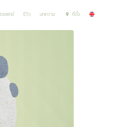
นตแพทย์
รีวิว
บทความ
ที่ตั้ง