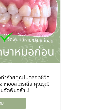
าจทำร้ายคุณไปตลอดชีวิต
ากออสเตรเลีย คุณวุฒิ
ัดฟันจร้า !!
ติม