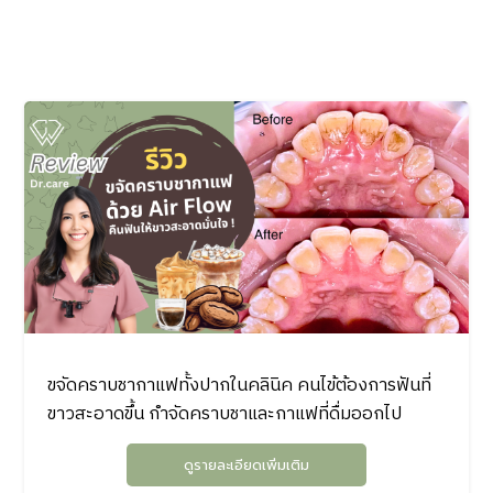
ขจัดคราบชากาแฟทั้งปากในคลินิค คนไข้ต้องการฟันที่
ขาวสะอาดขึ้น กำจัดคราบชาและกาแฟที่ดื่มออกไป
ดูรายละเอียดเพิ่มเติม