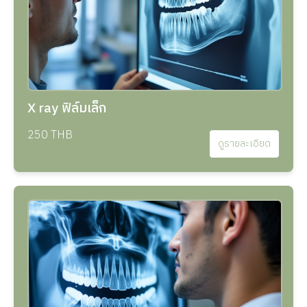
X ray ฟิล์มเล็ก
250 THB
ดูรายละเอียด