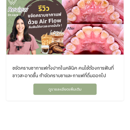
ขจัดคราบชากาแฟทั้งปากในคลินิค คนไข้ต้องการฟันที่
ขาวสะอาดขึ้น กำจัดคราบชาและกาแฟที่ดื่มออกไป
ดูรายละเอียดเพิ่มเติม