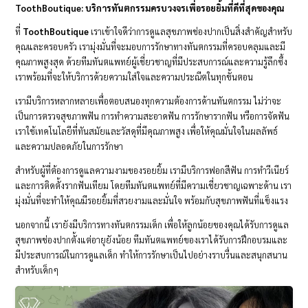
ToothBoutique: บริการทันตกรรมครบวงจรเพื่อรอยยิ้มที่ดีที่สุดของคุณ
ที่
ToothBoutique
เราเข้าใจดีว่าการดูแลสุขภาพช่องปากเป็นสิ่งสำคัญสำหรับ
คุณและครอบครัว เรามุ่งมั่นที่จะมอบการรักษาทางทันตกรรมที่ครอบคลุมและมี
คุณภาพสูงสุด ด้วยทีมทันตแพทย์ผู้เชี่ยวชาญที่มีประสบการณ์และความรู้ลึกซึ้ง
เราพร้อมที่จะให้บริการด้วยความใส่ใจและความประณีตในทุกขั้นตอน
เรามีบริการหลากหลายเพื่อตอบสนองทุกความต้องการด้านทันตกรรม ไม่ว่าจะ
เป็นการตรวจสุขภาพฟัน การทำความสะอาดฟัน การรักษารากฟัน หรือการจัดฟัน
เราใช้เทคโนโลยีที่ทันสมัยและวัสดุที่มีคุณภาพสูง เพื่อให้คุณมั่นใจในผลลัพธ์
และความปลอดภัยในการรักษา
สำหรับผู้ที่ต้องการดูแลความงามของรอยยิ้ม เรามีบริการฟอกสีฟัน การทำวีเนียร์
และการติดตั้งรากฟันเทียม โดยทีมทันตแพทย์ที่มีความเชี่ยวชาญเฉพาะด้าน เรา
มุ่งมั่นที่จะทำให้คุณมีรอยยิ้มที่สวยงามและมั่นใจ พร้อมกับสุขภาพฟันที่แข็งแรง
นอกจากนี้ เรายังมีบริการทางทันตกรรมเด็ก เพื่อให้ลูกน้อยของคุณได้รับการดูแล
สุขภาพช่องปากตั้งแต่อายุยังน้อย ทีมทันตแพทย์ของเราได้รับการฝึกอบรมและ
มีประสบการณ์ในการดูแลเด็ก ทำให้การรักษาเป็นไปอย่างราบรื่นและสนุกสนาน
สำหรับเด็กๆ