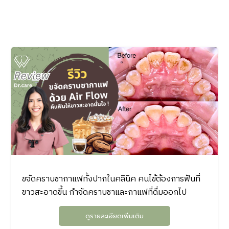
ขจัดคราบชากาแฟทั้งปากในคลินิค คนไข้ต้องการฟันที่
ขาวสะอาดขึ้น กำจัดคราบชาและกาแฟที่ดื่มออกไป
ดูรายละเอียดเพิ่มเติม