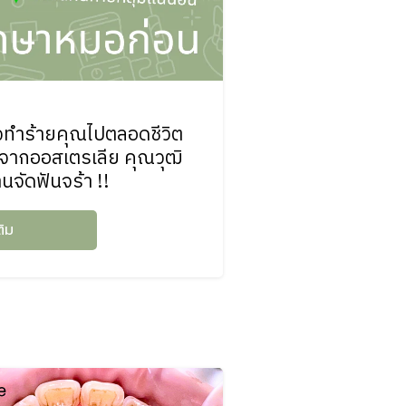
าจทำร้ายคุณไปตลอดชีวิต
ากออสเตรเลีย คุณวุฒิ
ัดฟันจร้า !!
ติม