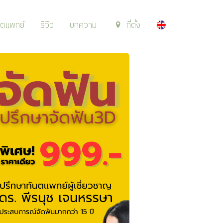
นตแพทย์
รีวิว
บทความ
ที่ตั้ง