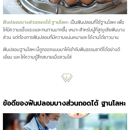
ฟันปลอมบางส่วนถอดได้ ฐานโลหะ
เป็นฟันปลอมที่ใช้ฐานโลหะเพื่อ
ให้มีความแข็งแรงและทนทานมากขึ้น เหมาะสำหรับผู้ที่สูญเสียฟันบาง
ส่วน แต่ต้องการฟันปลอมที่มีความแน่นหนาและใช้งานได้ยาวนาน
ฟันปลอมฐานโลหะนี้ถูกออกแบบมาให้เข้ากับฟันธรรมชาติได้อย่างดี
เยี่ยม และให้ความรู้สึกสบายเมื่อสวมใส่
ข้อดีของฟันปลอมบางส่วนถอดได้ ฐานโลหะ