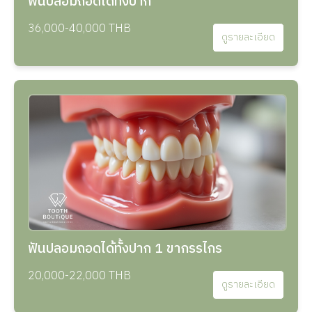
ฟันปลอมถอดได้ทั้งปาก
36,000-40,000 THB
ดูรายละเอียด
ฟันปลอมถอดได้ทั้งปาก 1 ขากรรไกร
20,000-22,000 THB
ดูรายละเอียด