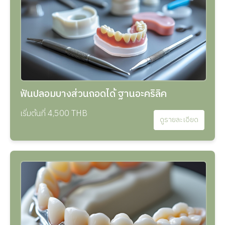
ฟันปลอมบางส่วนถอดได้ ฐานอะคริลิค
เริ่มต้นที่ 4,500 THB
ดูรายละเอียด