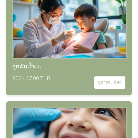
อุดฟันน้ำนม
900 - 2,500 THB
ดูรายละเอียด