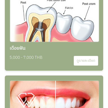
เดือยฟัน
5,000 - 7,000 THB
ดูรายละเอียด