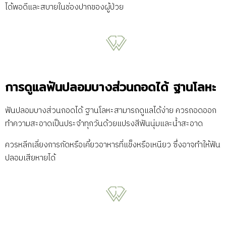
ได้พอดีและสบายในช่องปากของผู้ป่วย
การดูแลฟันปลอมบางส่วนถอดได้ ฐานโลหะ
ฟันปลอมบางส่วนถอดได้ ฐานโลหะสามารถดูแลได้ง่าย ควรถอดออก
ทำความสะอาดเป็นประจำทุกวันด้วยแปรงสีฟันนุ่มและน้ำสะอาด
ควรหลีกเลี่ยงการกัดหรือเคี้ยวอาหารที่แข็งหรือเหนียว ซึ่งอาจทำให้ฟัน
ปลอมเสียหายได้