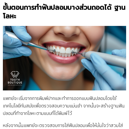
ขั้นตอนการทำฟันปลอมบางส่วนถอดได้ ฐาน
โลหะ
แพทย์จะเริ่มจากการพิมพ์ปากและทำการออกแบบฟันปลอมโดยใช้
เทคโนโลยีทันสมัยเพื่อตรวจสอบความแม่นยำ จากนั้นจะสร้างฐานฟัน
ปลอมที่ทำจากโลหะตามแบบที่ได้พิมพ์ไว้
หลังจากนั้นแพทย์จะตรวจสอบการใส่ฟันปลอมเพื่อให้มั่นใจว่าสวมใส่