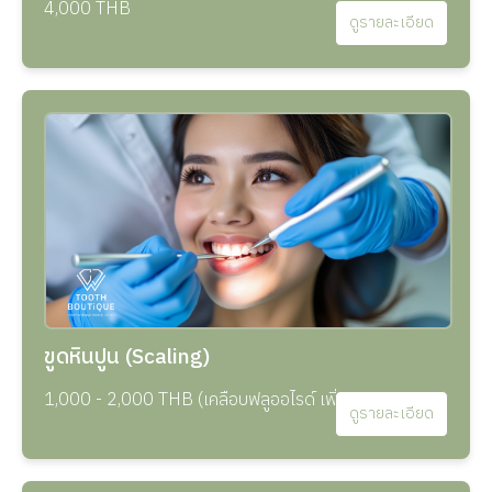
4,000 THB
ดูรายละเอียด
ขูดหินปูน (Scaling)
1,000 - 2,000 THB (เคลือบฟลูออไรด์ เพิ่ม 500 THB)
ดูรายละเอียด