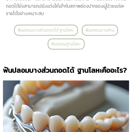
ถอดได้ยังสามารถปรับแต่งให้เข้ากับสภาพช่องปากของผู้ป่วยแต่ละ
รายได้อย่างเหมาะสม
ฟันปลอมบางส่วนถอดได้ ฐานโลหะ
ฟันปลอมบางส่วน
ฟันปลอมฐานโลหะ
ฟันปลอมบางส่วนถอดได้ ฐานโลหะคืออะไร?