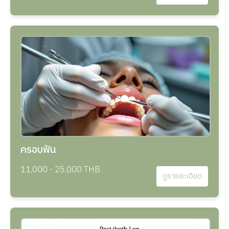
ครอบฟัน
11,000 - 25,000 THB
ดูรายละเอียด