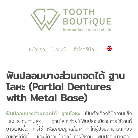
หน้าแรก
โปรโมชัน
ที่ตั้งคลินิก
ฟันปลอมบางส่วนถอดได้ ฐาน
โลหะ (Partial Dentures
with Metal Base)
ฟันปลอมบางส่วนถอดได้ ฐานโลหะ
เป็นตัวเลือกที่มีความแข็ง
แรงและทนทานสูง ฐานโลหะช่วยให้ฟันปลอมมีอายุการใช้งานที่
ยาวนานขึ้น การใช้
ฟันปลอมฐานโลหะ
ทำให้ผู้ป่วยสามารถเคี้ยว
อาหารได้ดีขึ้น และมีความมั่นคงในการใช้งาน ฟันปลอมบางส่วน