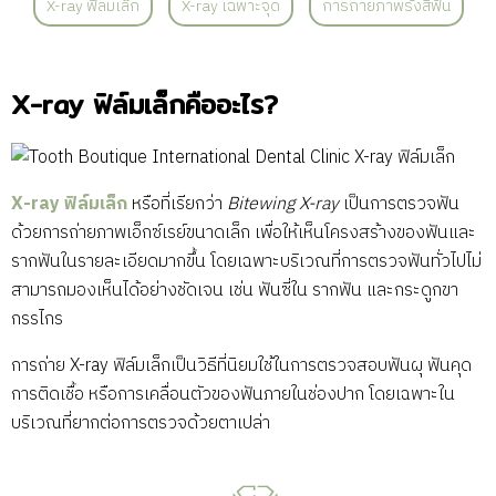
X-ray ฟิล์มเล็ก
X-ray เฉพาะจุด
การถ่ายภาพรังสีฟัน
X-ray ฟิล์มเล็กคืออะไร?
X-ray ฟิล์มเล็ก
หรือที่เรียกว่า
Bitewing X-ray
เป็นการตรวจฟัน
ด้วยการถ่ายภาพเอ็กซ์เรย์ขนาดเล็ก เพื่อให้เห็นโครงสร้างของฟันและ
รากฟันในรายละเอียดมากขึ้น โดยเฉพาะบริเวณที่การตรวจฟันทั่วไปไม่
สามารถมองเห็นได้อย่างชัดเจน เช่น ฟันซี่ใน รากฟัน และกระดูกขา
กรรไกร
การถ่าย X-ray ฟิล์มเล็กเป็นวิธีที่นิยมใช้ในการตรวจสอบฟันผุ ฟันคุด
การติดเชื้อ หรือการเคลื่อนตัวของฟันภายในช่องปาก โดยเฉพาะใน
บริเวณที่ยากต่อการตรวจด้วยตาเปล่า